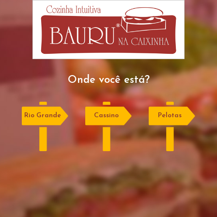
Onde você está?
Rio Grande
Cassino
Pelotas